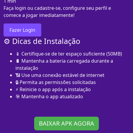
1 min
Faça login ou cadastre-se, configure seu perfil e
comece a jogar imediatamente!
Fazer Login
⚙️ Dicas de Instalação
📱 Certifique-se de ter espaço suficiente (50MB)
🔋 Mantenha a bateria carregada durante a
instalação
📶 Use uma conexão estável de internet
🔒 Permita as permissões solicitadas
⚡ Reinicie o app após a instalação
🎯 Mantenha o app atualizado
BAIXAR APK AGORA