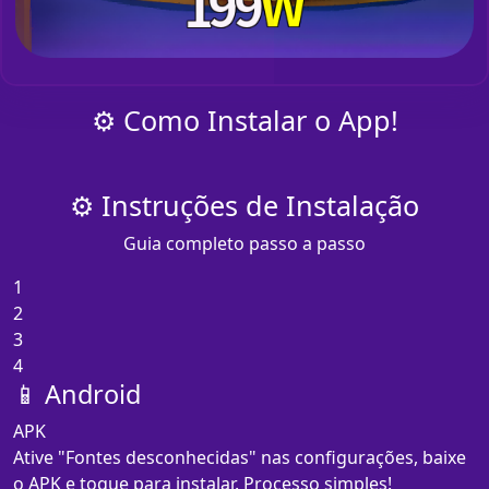
⚙️ Como Instalar o App!
⚙️ Instruções de Instalação
Guia completo passo a passo
1
2
3
4
📱 Android
APK
Ative "Fontes desconhecidas" nas configurações, baixe
o APK e toque para instalar. Processo simples!