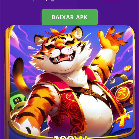
BAIXAR APK