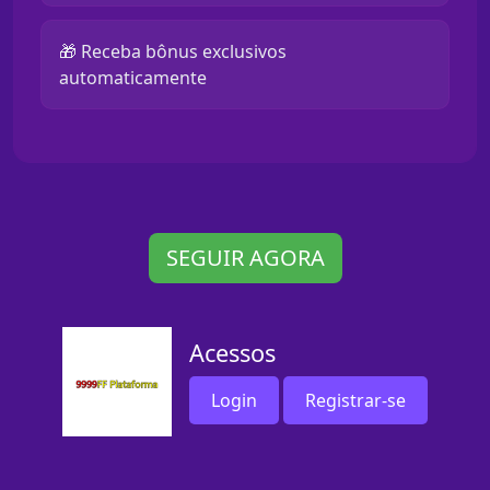
🎁 Receba bônus exclusivos
automaticamente
SEGUIR AGORA
Acessos
Login
Registrar-se