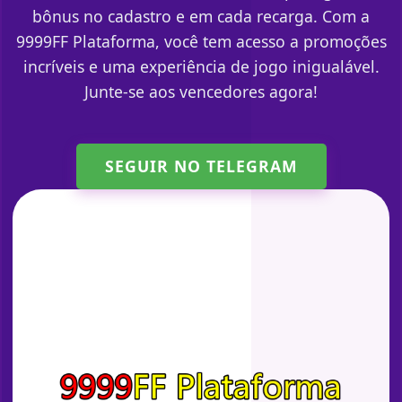
bônus no cadastro e em cada recarga. Com a
9999FF Plataforma, você tem acesso a promoções
incríveis e uma experiência de jogo inigualável.
Junte-se aos vencedores agora!
SEGUIR NO TELEGRAM