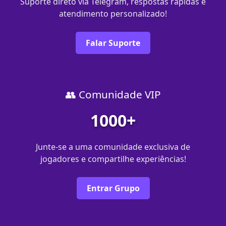
Suporte direto via Telegram, respostas rápidas e
atendimento personalizado!
Falar Suporte
👥 Comunidade VIP
1000+
Junte-se a uma comunidade exclusiva de
jogadores e compartilhe experiências!
Entrar Grupo