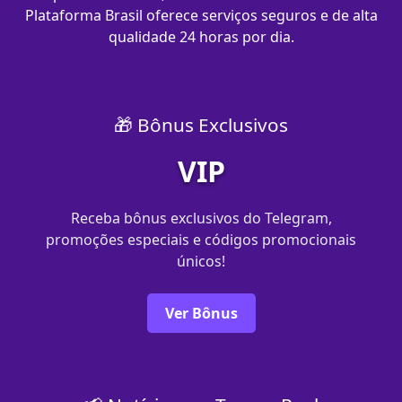
Plataforma Brasil oferece serviços seguros e de alta
qualidade 24 horas por dia.
🎁 Bônus Exclusivos
VIP
Receba bônus exclusivos do Telegram,
promoções especiais e códigos promocionais
únicos!
Ver Bônus