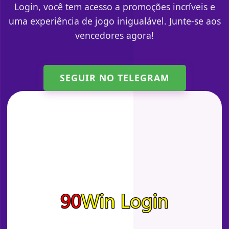
Login, você tem acesso a promoções incríveis e
uma experiência de jogo inigualável. Junte-se aos
vencedores agora!
SEGUIR NO TELEGRAM