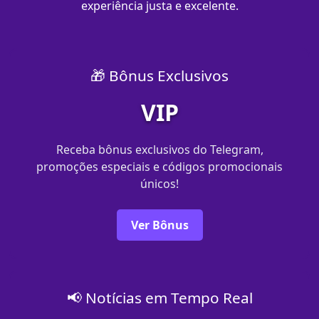
experiência justa e excelente.
🎁 Bônus Exclusivos
VIP
Receba bônus exclusivos do Telegram,
promoções especiais e códigos promocionais
únicos!
Ver Bônus
📢 Notícias em Tempo Real