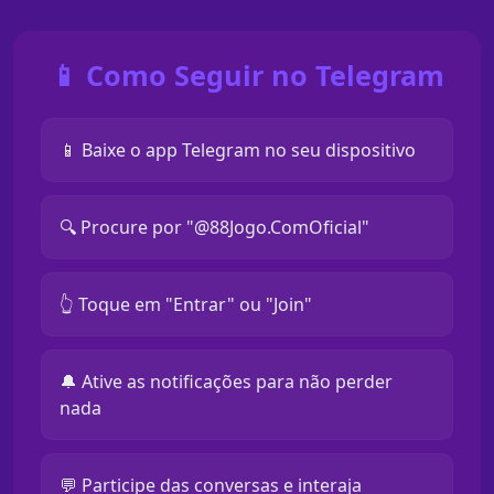
📱 Como Seguir no Telegram
📱 Baixe o app Telegram no seu dispositivo
🔍 Procure por "@88Jogo.ComOficial"
👆 Toque em "Entrar" ou "Join"
🔔 Ative as notificações para não perder
nada
💬 Participe das conversas e interaja