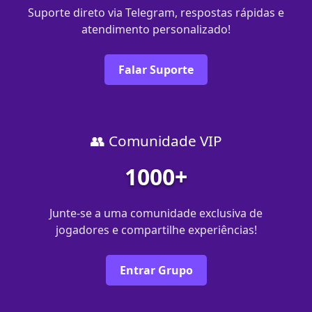
Suporte direto via Telegram, respostas rápidas e
atendimento personalizado!
Falar Suporte
👥 Comunidade VIP
1000+
Junte-se a uma comunidade exclusiva de
jogadores e compartilhe experiências!
Entrar Grupo