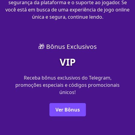
segurança da plataforma e o suporte ao jogador. Se
você está em busca de uma experiência de jogo online
única e segura, continue lendo.
🎁 Bônus Exclusivos
VIP
Receba bônus exclusivos do Telegram,
promoções especiais e códigos promocionais
únicos!
Ver Bônus