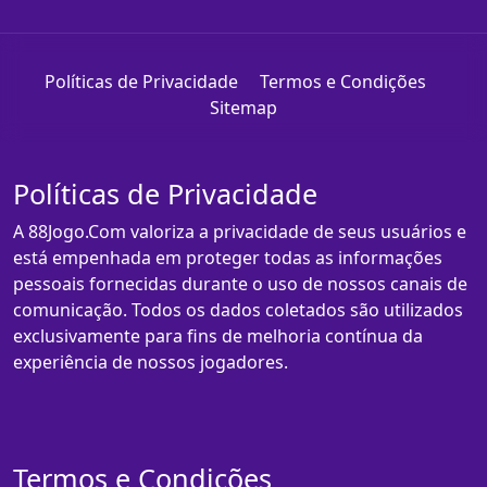
Políticas de Privacidade
Termos e Condições
Sitemap
Políticas de Privacidade
A 88Jogo.Com valoriza a privacidade de seus usuários e
está empenhada em proteger todas as informações
pessoais fornecidas durante o uso de nossos canais de
comunicação. Todos os dados coletados são utilizados
exclusivamente para fins de melhoria contínua da
experiência de nossos jogadores.
Termos e Condições