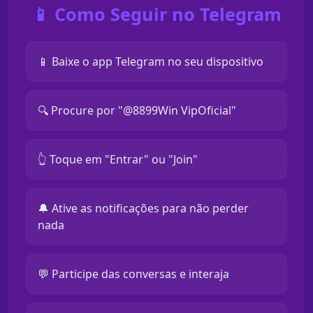
📱 Como Seguir no Telegram
📱 Baixe o app Telegram no seu dispositivo
🔍 Procure por "@8899Win VipOficial"
👆 Toque em "Entrar" ou "Join"
🔔 Ative as notificações para não perder
nada
💬 Participe das conversas e interaja