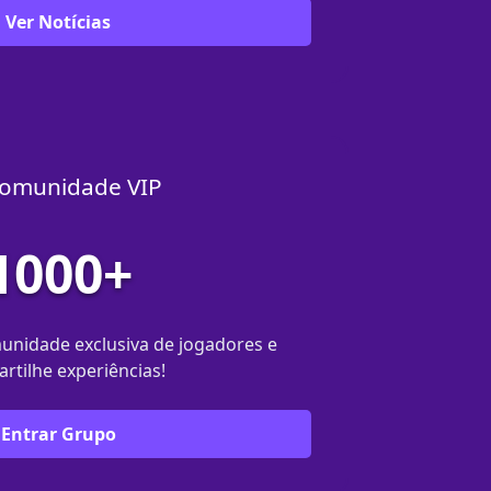
Ver Notícias
Comunidade VIP
1000+
unidade exclusiva de jogadores e
rtilhe experiências!
Entrar Grupo