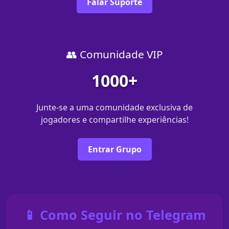
Falar Suporte
👥 Comunidade VIP
1000+
Junte-se a uma comunidade exclusiva de
jogadores e compartilhe experiências!
Entrar Grupo
📱 Como Seguir no Telegram