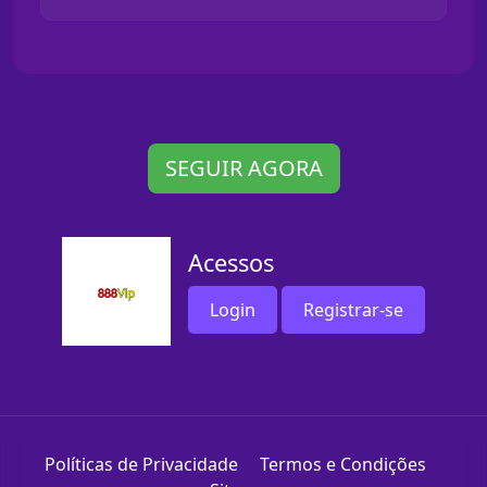
SEGUIR AGORA
Acessos
Login
Registrar-se
Políticas de Privacidade
Termos e Condições