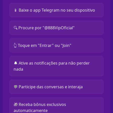
📱 Baixe o app Telegram no seu dispositivo
🔍 Procure por "@888VipOficial"
👆 Toque em "Entrar" ou "Join"
🔔 Ative as notificações para não perder
nada
💬 Participe das conversas e interaja
🎁 Receba bônus exclusivos
automaticamente