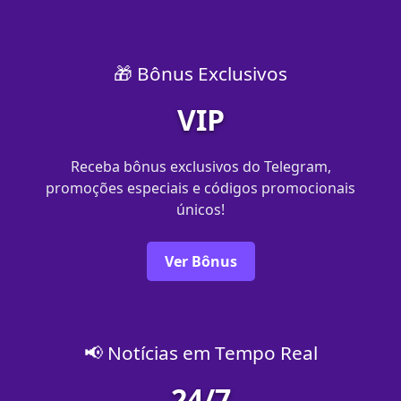
🎁 Bônus Exclusivos
VIP
Receba bônus exclusivos do Telegram,
promoções especiais e códigos promocionais
únicos!
Ver Bônus
📢 Notícias em Tempo Real
24/7