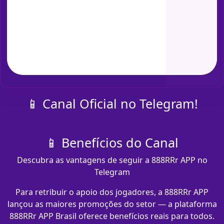
📱 Canal Oficial no Telegram!
📱 Benefícios do Canal
Descubra as vantagens de seguir a 888RRr APP no
Telegram
Para retribuir o apoio dos jogadores, a 888RRr APP
lançou as maiores promoções do setor — a plataforma
888RRr APP Brasil oferece benefícios reais para todos.