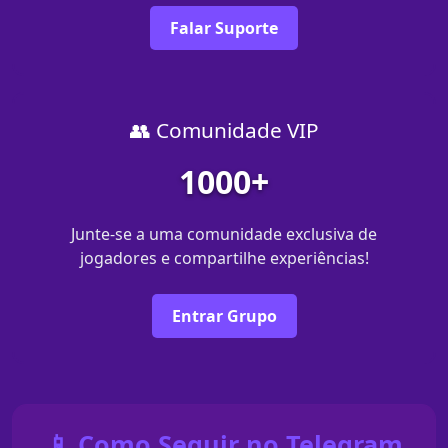
Falar Suporte
👥 Comunidade VIP
1000+
Junte-se a uma comunidade exclusiva de
jogadores e compartilhe experiências!
Entrar Grupo
📱 Como Seguir no Telegram