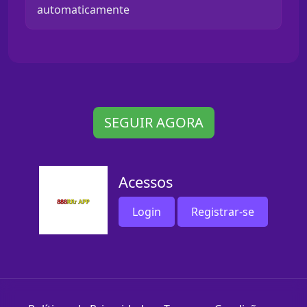
automaticamente
SEGUIR AGORA
Acessos
Login
Registrar-se