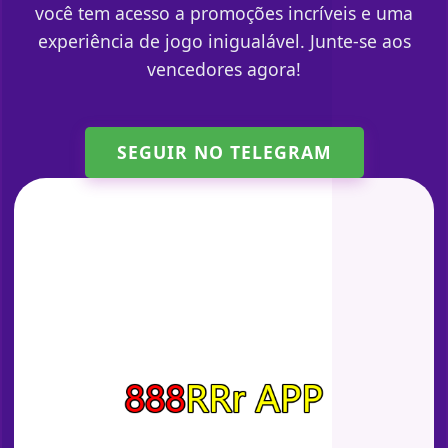
você tem acesso a promoções incríveis e uma
experiência de jogo inigualável. Junte-se aos
vencedores agora!
SEGUIR NO TELEGRAM