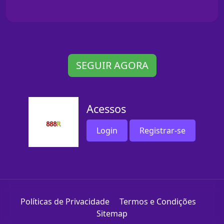
SEGUIR AGORA
Acessos
Login
Registrar-se
Políticas de Privacidade
Termos e Condições
Sitemap