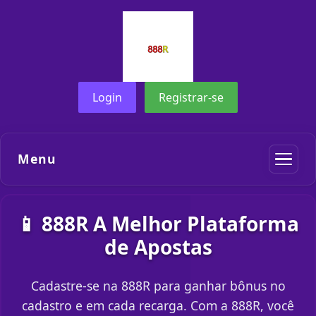
Login
Registrar-se
Menu
📱 888R A Melhor Plataforma
de Apostas
Cadastre-se na 888R para ganhar bônus no
cadastro e em cada recarga. Com a 888R, você