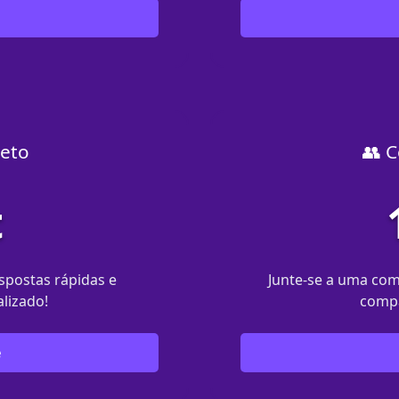
reto
👥 
t
espostas rápidas e
Junte-se a uma com
lizado!
compa
e