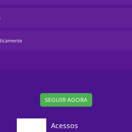
a
aticamente
SEGUIR AGORA
Acessos