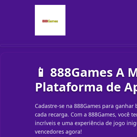
📱 888Games A 
Plataforma de A
Cadastre-se na 888Games para ganhar 
cada recarga. Com a 888Games, você t
incríveis e uma experiência de jogo inig
vencedores agora!