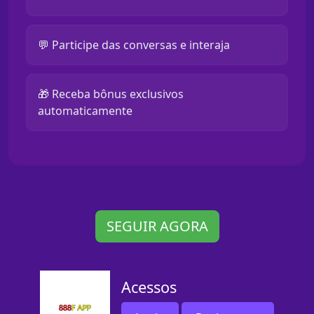
💬 Participe das conversas e interaja
🎁 Receba bônus exclusivos
automaticamente
SEGUIR AGORA
Acessos