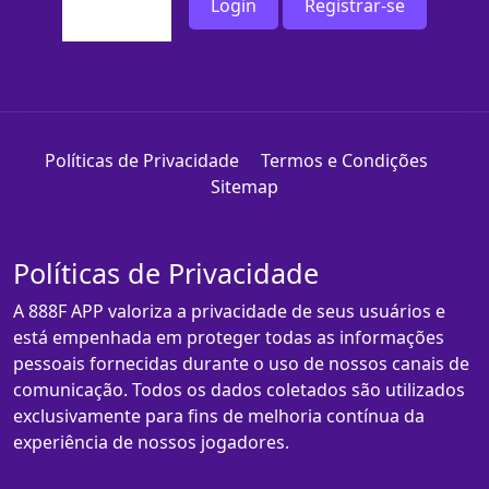
Login
Registrar-se
Políticas de Privacidade
Termos e Condições
Sitemap
Políticas de Privacidade
A 888F APP valoriza a privacidade de seus usuários e
está empenhada em proteger todas as informações
pessoais fornecidas durante o uso de nossos canais de
comunicação. Todos os dados coletados são utilizados
exclusivamente para fins de melhoria contínua da
experiência de nossos jogadores.