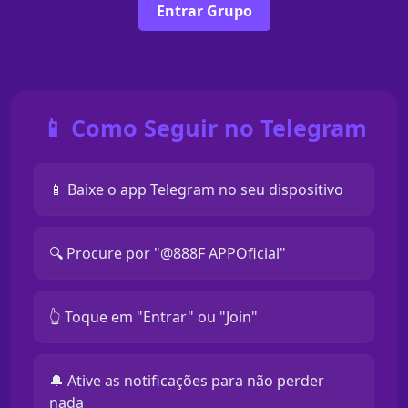
Entrar Grupo
📱 Como Seguir no Telegram
📱 Baixe o app Telegram no seu dispositivo
🔍 Procure por "@888F APPOficial"
👆 Toque em "Entrar" ou "Join"
🔔 Ative as notificações para não perder
nada