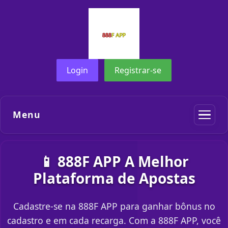
Login
Registrar-se
Menu
📱 888F APP A Melhor
Plataforma de Apostas
Cadastre-se na 888F APP para ganhar bônus no
cadastro e em cada recarga. Com a 888F APP, você