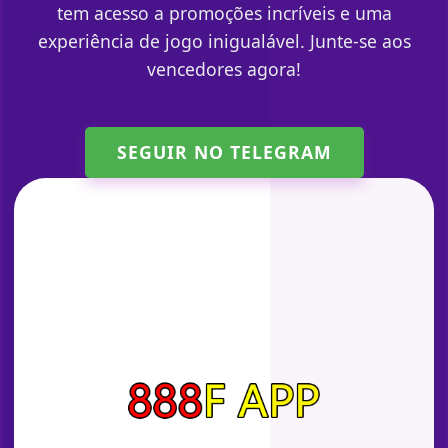
tem acesso a promoções incríveis e uma
experiência de jogo inigualável. Junte-se aos
vencedores agora!
SEGUIR NO TELEGRAM