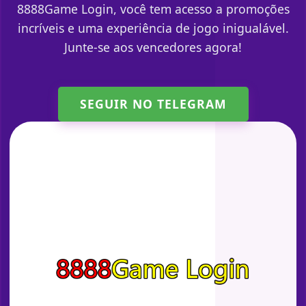
8888Game Login, você tem acesso a promoções
incríveis e uma experiência de jogo inigualável.
Junte-se aos vencedores agora!
SEGUIR NO TELEGRAM