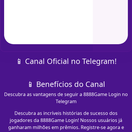
📱 Canal Oficial no Telegram!
📱 Benefícios do Canal
Descubra as vantagens de seguir a 8888Game Login no
Telegram
Descubra as incríveis histórias de sucesso dos
jogadores da 8888Game Login! Nossos usuários já
ganharam milhões em prêmios. Registre-se agora e