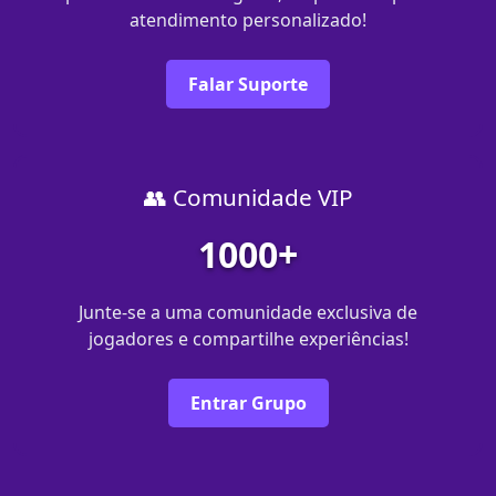
atendimento personalizado!
Falar Suporte
👥 Comunidade VIP
1000+
Junte-se a uma comunidade exclusiva de
jogadores e compartilhe experiências!
Entrar Grupo