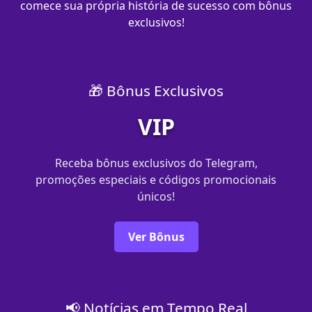
comece sua própria história de sucesso com bônus
exclusivos!
🎁 Bônus Exclusivos
VIP
Receba bônus exclusivos do Telegram,
promoções especiais e códigos promocionais
únicos!
Ver Bônus
📢 Notícias em Tempo Real