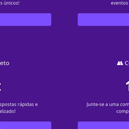
s únicos!
eventos
reto
👥 
t
espostas rápidas e
Junte-se a uma com
lizado!
compa
e