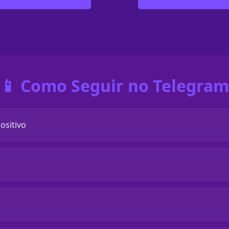
📱 Como Seguir no Telegram
ositivo