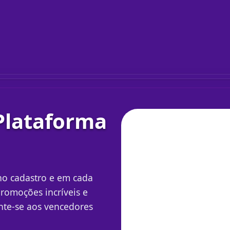
Plataforma
no cadastro e em cada
romoções incríveis e
unte-se aos vencedores