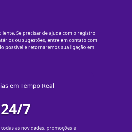
iente. Se precisar de ajuda com o registro,
tários ou sugestões, entre em contato com
do possível e retornaremos sua ligação em
cias em Tempo Real
24/7
e todas as novidades, promoções e