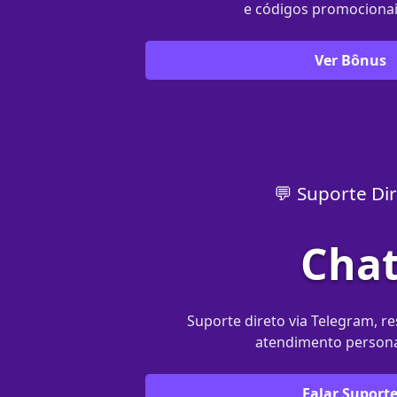
e códigos promocionai
Ver Bônus
💬 Suporte Di
Cha
Suporte direto via Telegram, r
atendimento persona
Falar Suport