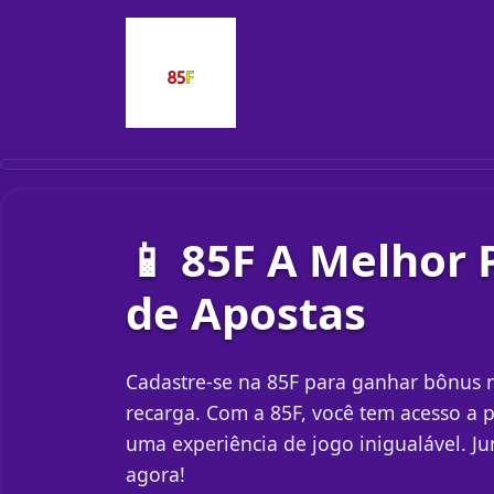
📱 85F A Melhor 
de Apostas
Cadastre-se na 85F para ganhar bônus 
recarga. Com a 85F, você tem acesso a p
uma experiência de jogo inigualável. J
agora!