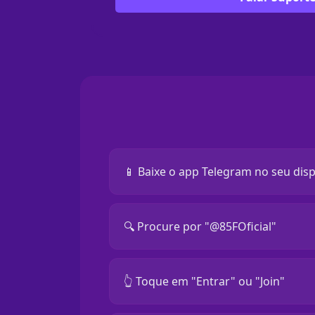
📱 Baixe o app Telegram no seu disp
🔍 Procure por "@85FOficial"
👆 Toque em "Entrar" ou "Join"