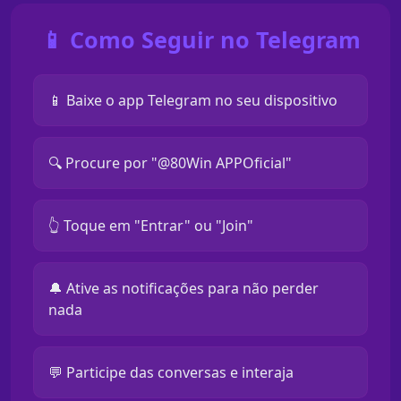
📱 Como Seguir no Telegram
📱 Baixe o app Telegram no seu dispositivo
🔍 Procure por "@80Win APPOficial"
👆 Toque em "Entrar" ou "Join"
🔔 Ative as notificações para não perder
nada
💬 Participe das conversas e interaja