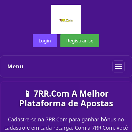
Login
Registrar-se
Menu
📱 7RR.Com A Melhor
Plataforma de Apostas
Cadastre-se na 7RR.Com para ganhar bônus no
cadastro e em cada recarga. Com a 7RR.Com, você