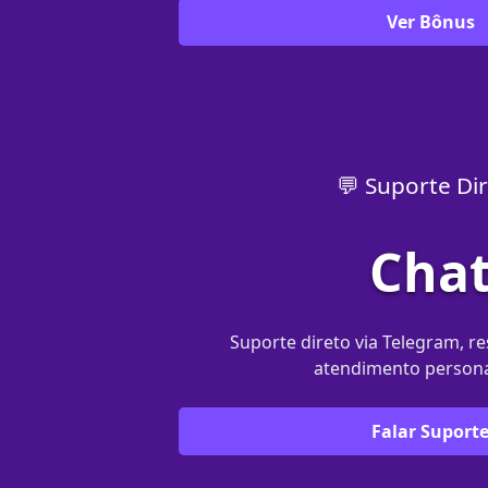
Ver Bônus
💬 Suporte Di
Cha
Suporte direto via Telegram, r
atendimento persona
Falar Suport