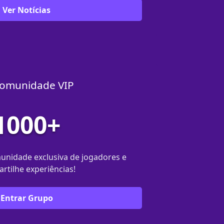
Ver Notícias
Comunidade VIP
1000+
unidade exclusiva de jogadores e
rtilhe experiências!
Entrar Grupo