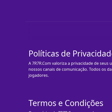
Políticas de Privacida
A 7R7R.Com valoriza a privacidade de seus
nossos canais de comunicação. Todos os dad
jogadores.
Termos e Condições