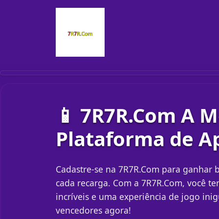
📱 7R7R.Com A M
Plataforma de A
Cadastre-se na 7R7R.Com para ganhar 
cada recarga. Com a 7R7R.Com, você t
incríveis e uma experiência de jogo inig
vencedores agora!