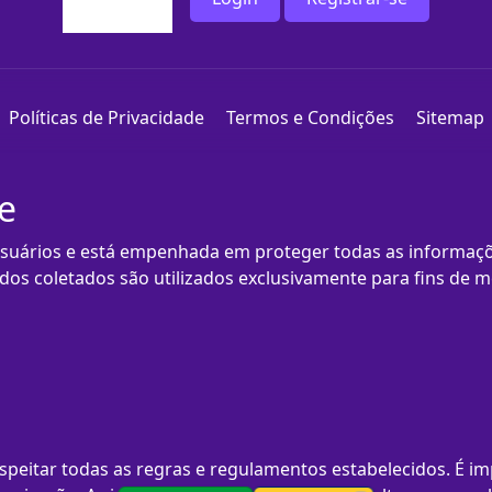
Políticas de Privacidade
Termos e Condições
Sitemap
de
 usuários e está empenhada em proteger todas as informaçõ
os coletados são utilizados exclusivamente para fins de m
eitar todas as regras e regulamentos estabelecidos. É im