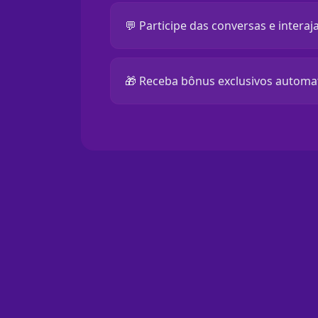
💬 Participe das conversas e interaj
🎁 Receba bônus exclusivos autom