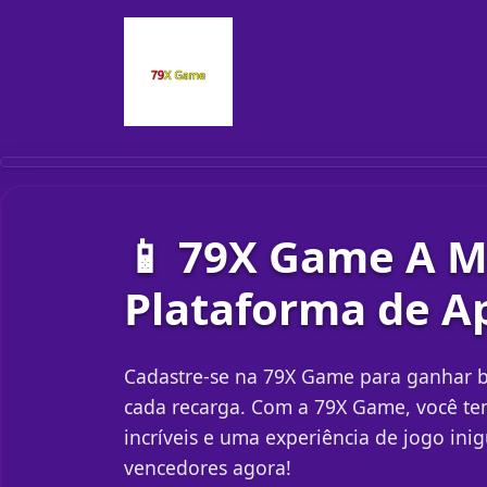
📱 79X Game A M
Plataforma de A
Cadastre-se na 79X Game para ganhar 
cada recarga. Com a 79X Game, você t
incríveis e uma experiência de jogo inig
vencedores agora!