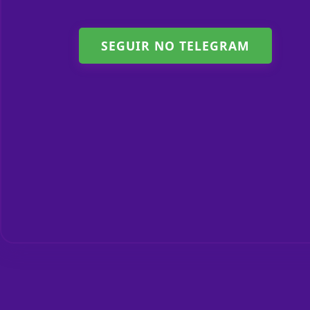
SEGUIR NO TELEGRAM