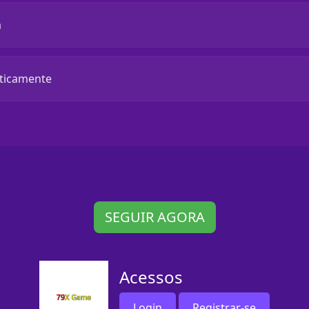
a
aticamente
SEGUIR AGORA
Acessos
Login
Registrar-se