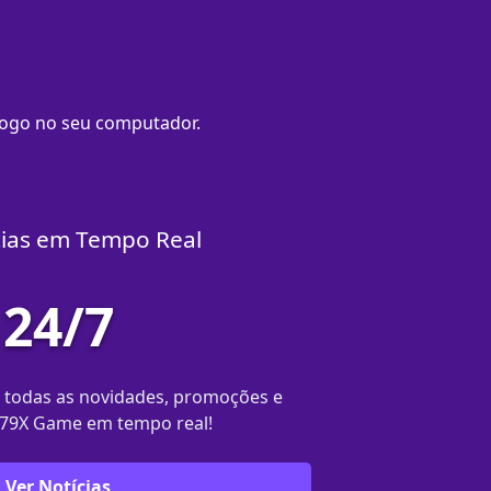
 jogo no seu computador.
cias em Tempo Real
24/7
e todas as novidades, promoções e
 79X Game em tempo real!
Ver Notícias