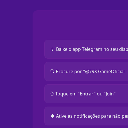
📱 Baixe o app Telegram no seu disp
🔍 Procure por "@79X GameOficial"
👆 Toque em "Entrar" ou "Join"
🔔 Ative as notificações para não p