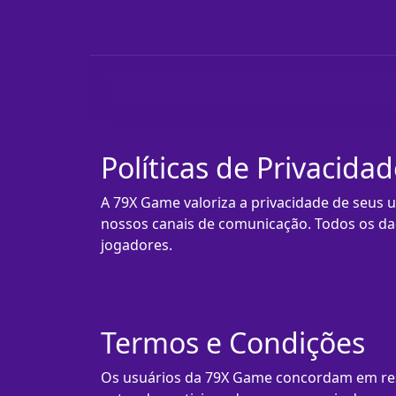
Políticas de Privacida
A 79X Game valoriza a privacidade de seus
nossos canais de comunicação. Todos os dad
jogadores.
Termos e Condições
Os usuários da 79X Game concordam em resp