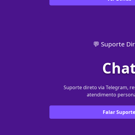
💬 Suporte Di
Cha
Suporte direto via Telegram, r
atendimento persona
Falar Suport