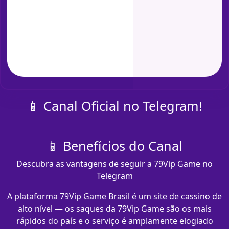
📱 Canal Oficial no Telegram!
📱 Benefícios do Canal
Descubra as vantagens de seguir a 79Vip Game no
Telegram
A plataforma 79Vip Game Brasil é um site de cassino de
alto nível — os saques da 79Vip Game são os mais
rápidos do país e o serviço é amplamente elogiado