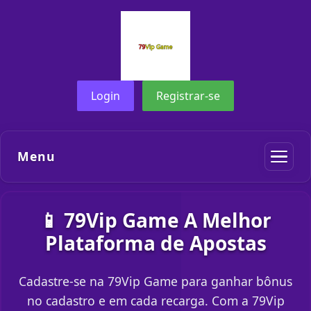
Login
Registrar-se
Menu
📱 79Vip Game A Melhor
Plataforma de Apostas
Cadastre-se na 79Vip Game para ganhar bônus
no cadastro e em cada recarga. Com a 79Vip