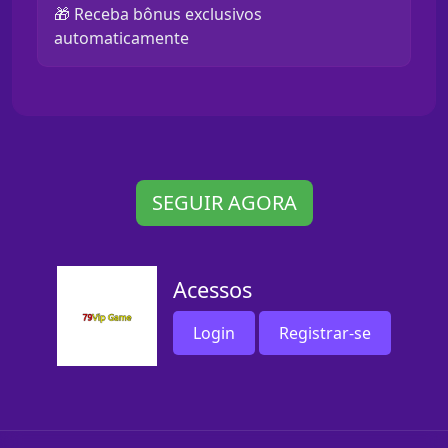
🎁 Receba bônus exclusivos
automaticamente
SEGUIR AGORA
Acessos
Login
Registrar-se