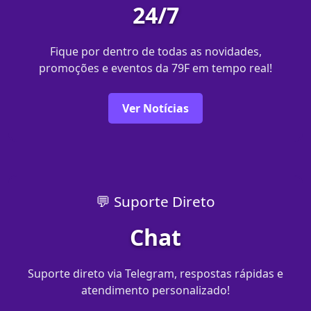
24/7
Fique por dentro de todas as novidades,
promoções e eventos da 79F em tempo real!
Ver Notícias
💬 Suporte Direto
Chat
Suporte direto via Telegram, respostas rápidas e
atendimento personalizado!