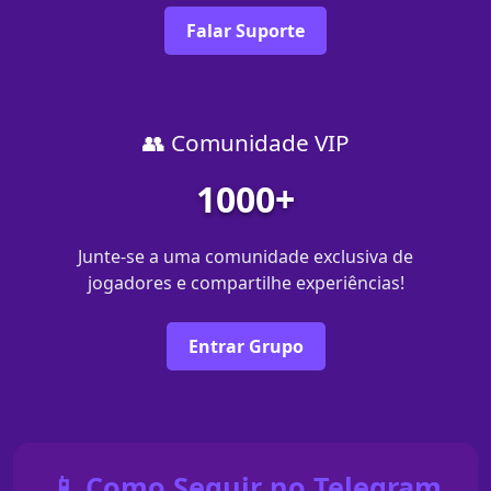
Falar Suporte
👥 Comunidade VIP
1000+
Junte-se a uma comunidade exclusiva de
jogadores e compartilhe experiências!
Entrar Grupo
📱 Como Seguir no Telegram