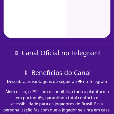
📱 Canal Oficial no Telegram!
📱 Benefícios do Canal
Descubra as vantagens de seguir a 79F no Telegram
Além disso, o 79F com​ disponibiliza toda a plataforma
em português, garantindo total conforto e
acessibilidade para os jogadores do Brasil. Essa
personalização faz com que o jogador se sinta em casa,