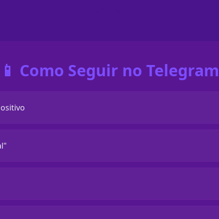
📱 Como Seguir no Telegram
ositivo
l"