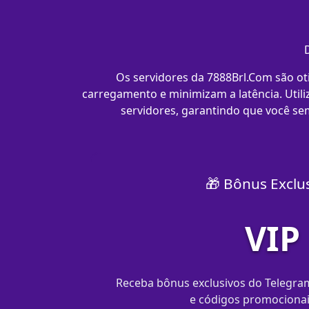
Os servidores da 7888Brl.Com são ot
carregamento e minimizam a latência. Util
servidores, garantindo que você se
🎁 Bônus Exclu
VIP
Receba bônus exclusivos do Telegra
e códigos promocionai