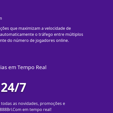
m
rações que maximizam a velocidade de
 automaticamente o tráfego entre múltiplos
ente do número de jogadores online.
cias em Tempo Real
24/7
e todas as novidades, promoções e
7888Brl.Com em tempo real!