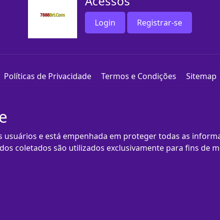
Acessos
Login
Registrar-se
Políticas de Privacidade
Termos e Condições
Sitemap
de
us usuários e está empenhada em proteger todas as inform
os coletados são utilizados exclusivamente para fins de m