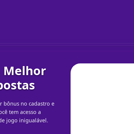
A Melhor
postas
r bônus no cadastro e
ocê tem acesso a
e jogo inigualável.