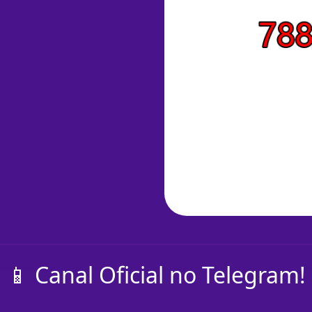
📱 Canal Oficial no Telegram!