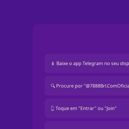
📱 Baixe o app Telegram no seu disp
🔍 Procure por "@7888Brl.ComOficia
👆 Toque em "Entrar" ou "Join"