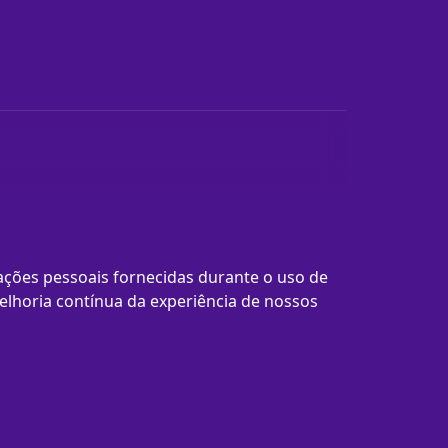
ações pessoais fornecidas durante o uso de
elhoria contínua da experiência de nossos