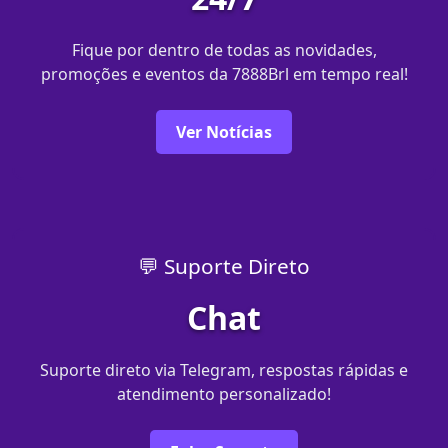
Fique por dentro de todas as novidades,
promoções e eventos da 7888Brl em tempo real!
Ver Notícias
💬 Suporte Direto
Chat
Suporte direto via Telegram, respostas rápidas e
atendimento personalizado!