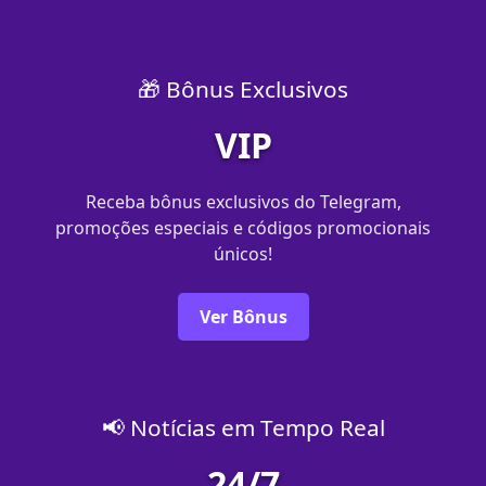
🎁 Bônus Exclusivos
VIP
Receba bônus exclusivos do Telegram,
promoções especiais e códigos promocionais
únicos!
Ver Bônus
📢 Notícias em Tempo Real
24/7