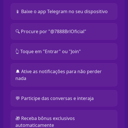
📱 Baixe o app Telegram no seu dispositivo
🔍 Procure por "@7888BrlOficial"
👆 Toque em "Entrar" ou "Join"
🔔 Ative as notificações para não perder
nada
💬 Participe das conversas e interaja
🎁 Receba bônus exclusivos
automaticamente