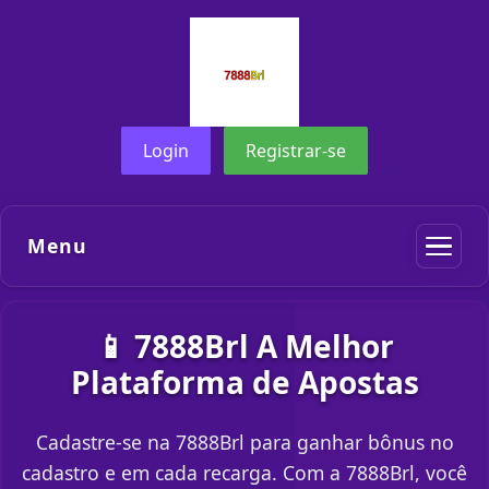
Login
Registrar-se
Menu
📱 7888Brl A Melhor
Plataforma de Apostas
Cadastre-se na 7888Brl para ganhar bônus no
cadastro e em cada recarga. Com a 7888Brl, você