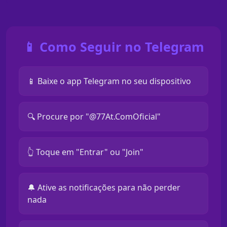
📱 Como Seguir no Telegram
📱 Baixe o app Telegram no seu dispositivo
🔍 Procure por "@77At.ComOficial"
👆 Toque em "Entrar" ou "Join"
🔔 Ative as notificações para não perder
nada