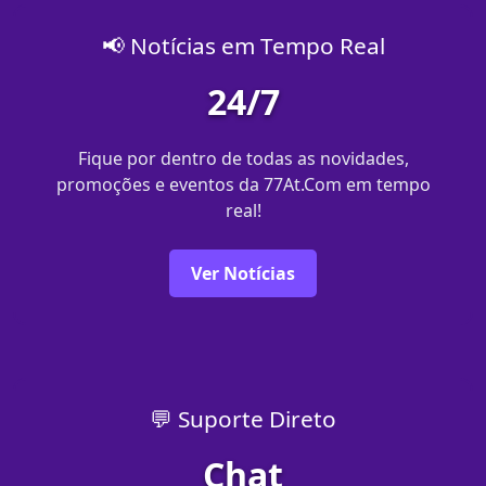
📢 Notícias em Tempo Real
24/7
Fique por dentro de todas as novidades,
promoções e eventos da 77At.Com em tempo
real!
Ver Notícias
💬 Suporte Direto
Chat