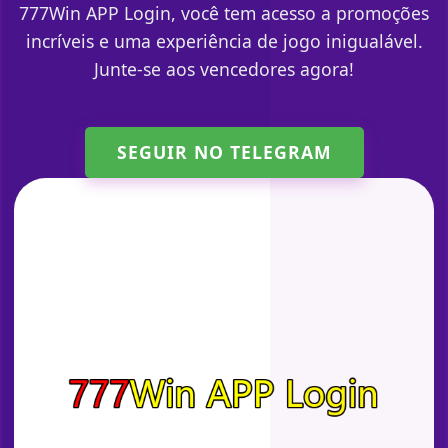
777Win APP Login, você tem acesso a promoções
incríveis e uma experiência de jogo inigualável.
Junte-se aos vencedores agora!
SEGUIR NO TELEGRAM