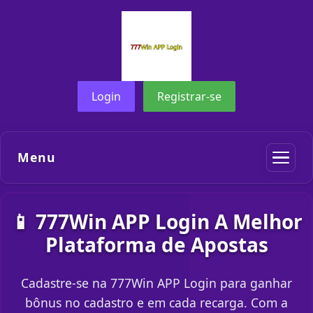
Login
Registrar-se
Menu
📱 777Win APP Login A Melhor
Plataforma de Apostas
Cadastre-se na 777Win APP Login para ganhar
bônus no cadastro e em cada recarga. Com a