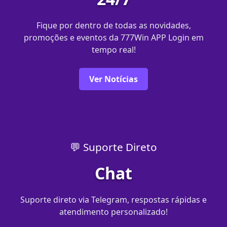
Fique por dentro de todas as novidades,
promoções e eventos da 777Win APP Login em
tempo real!
Ver Notícias
💬 Suporte Direto
Chat
Suporte direto via Telegram, respostas rápidas e
atendimento personalizado!