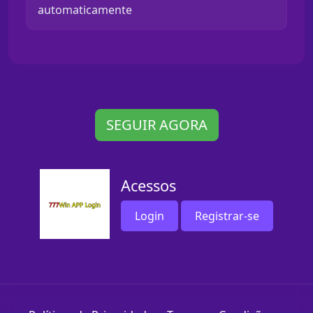
automaticamente
SEGUIR AGORA
Acessos
Login
Registrar-se