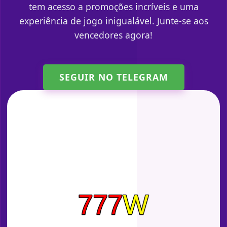
tem acesso a promoções incríveis e uma
experiência de jogo inigualável. Junte-se aos
vencedores agora!
SEGUIR NO TELEGRAM