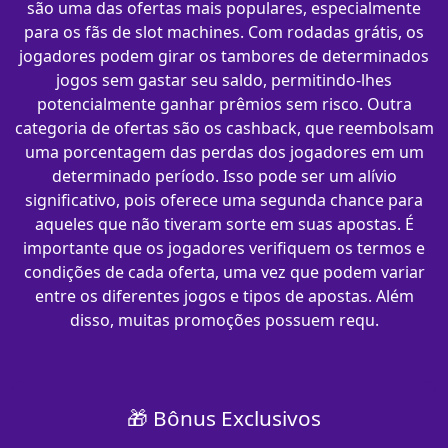
são uma das ofertas mais populares, especialmente
para os fãs de slot machines. Com rodadas grátis, os
jogadores podem girar os tambores de determinados
jogos sem gastar seu saldo, permitindo-lhes
potencialmente ganhar prêmios sem risco. Outra
categoria de ofertas são os cashback, que reembolsam
uma porcentagem das perdas dos jogadores em um
determinado período. Isso pode ser um alívio
significativo, pois oferece uma segunda chance para
aqueles que não tiveram sorte em suas apostas. É
importante que os jogadores verifiquem os termos e
condições de cada oferta, uma vez que podem variar
entre os diferentes jogos e tipos de apostas. Além
disso, muitas promoções possuem requ.
🎁 Bônus Exclusivos