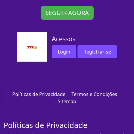
SEGUIR AGORA
Acessos
Login
Registrar-se
Políticas de Privacidade
Termos e Condições
Sitemap
Políticas de Privacidade