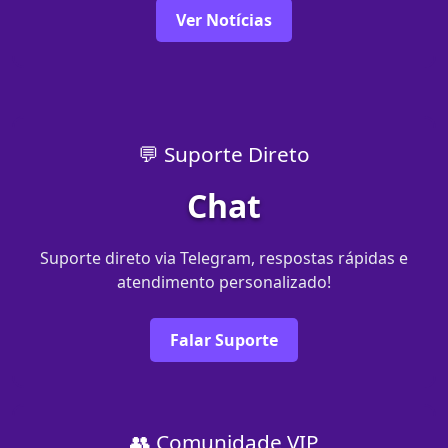
Ver Notícias
💬 Suporte Direto
Chat
Suporte direto via Telegram, respostas rápidas e
atendimento personalizado!
Falar Suporte
👥 Comunidade VIP