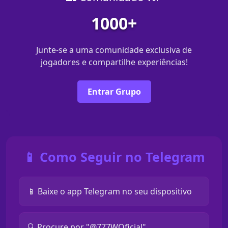
1000+
Junte-se a uma comunidade exclusiva de
jogadores e compartilhe experiências!
Entrar Grupo
📱 Como Seguir no Telegram
📱 Baixe o app Telegram no seu dispositivo
🔍 Procure por "@777WOficial"