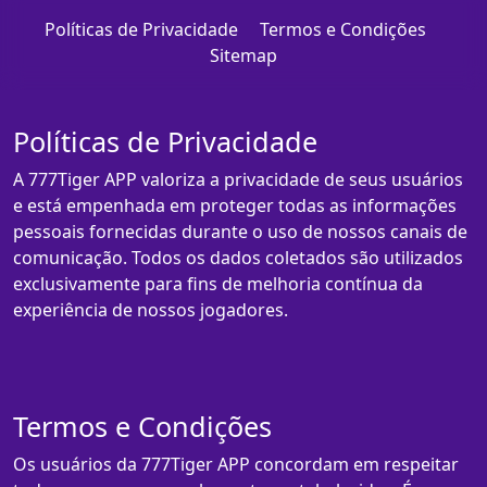
Políticas de Privacidade
Termos e Condições
Sitemap
Políticas de Privacidade
A 777Tiger APP valoriza a privacidade de seus usuários
e está empenhada em proteger todas as informações
pessoais fornecidas durante o uso de nossos canais de
comunicação. Todos os dados coletados são utilizados
exclusivamente para fins de melhoria contínua da
experiência de nossos jogadores.
Termos e Condições
Os usuários da 777Tiger APP concordam em respeitar