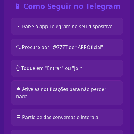
📱 Como Seguir no Telegram
📱 Baixe o app Telegram no seu dispositivo
🔍 Procure por "@777Tiger APPOficial"
👆 Toque em "Entrar" ou "Join"
🔔 Ative as notificações para não perder
nada
💬 Participe das conversas e interaja