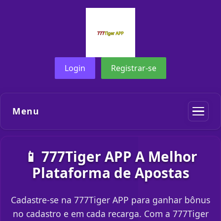
Login
Registrar-se
Menu
📱 777Tiger APP A Melhor
Plataforma de Apostas
Cadastre-se na 777Tiger APP para ganhar bônus
no cadastro e em cada recarga. Com a 777Tiger