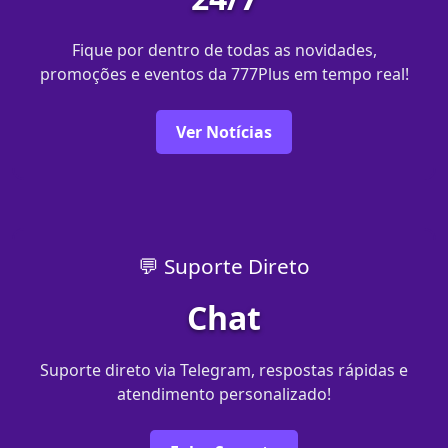
Fique por dentro de todas as novidades,
promoções e eventos da 777Plus em tempo real!
Ver Notícias
💬 Suporte Direto
Chat
Suporte direto via Telegram, respostas rápidas e
atendimento personalizado!