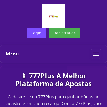
Login
Registrar-se
Menu
📱 777Plus A Melhor
Plataforma de Apostas
Cadastre-se na 777Plus para ganhar bônus no
cadastro e em cada recarga. Com a 777Plus, você