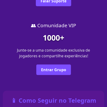
Falar Suporte
👥 Comunidade VIP
1000+
Junte-se a uma comunidade exclusiva de
jogadores e compartilhe experiências!
Entrar Grupo
📱 Como Seguir no Telegram