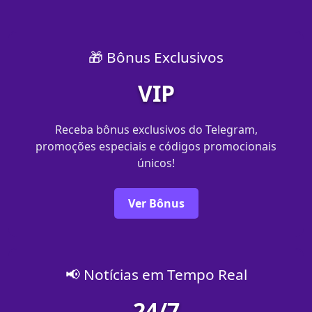
🎁 Bônus Exclusivos
VIP
Receba bônus exclusivos do Telegram,
promoções especiais e códigos promocionais
únicos!
Ver Bônus
📢 Notícias em Tempo Real
24/7