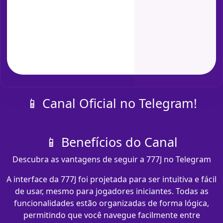
📱 Canal Oficial no Telegram!
📱 Benefícios do Canal
Descubra as vantagens de seguir a 777J no Telegram
A interface da 777J foi projetada para ser intuitiva e fácil
de usar, mesmo para jogadores iniciantes. Todas as
funcionalidades estão organizadas de forma lógica,
permitindo que você navegue facilmente entre