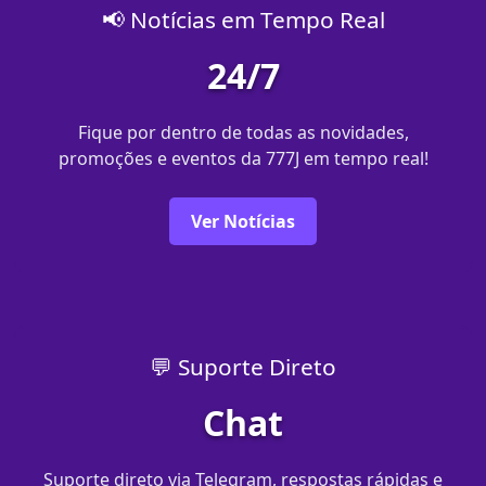
📢 Notícias em Tempo Real
24/7
Fique por dentro de todas as novidades,
promoções e eventos da 777J em tempo real!
Ver Notícias
💬 Suporte Direto
Chat
Suporte direto via Telegram, respostas rápidas e