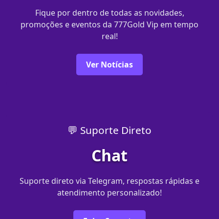
Fique por dentro de todas as novidades,
promoções e eventos da 777Gold Vip em tempo
real!
Ver Notícias
💬 Suporte Direto
Chat
Suporte direto via Telegram, respostas rápidas e
atendimento personalizado!