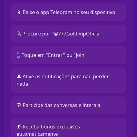
📱 Baixe o app Telegram no seu dispositivo
🔍 Procure por "@777Gold VipOficial"
👆 Toque em "Entrar" ou "Join"
🔔 Ative as notificações para não perder
nada
💬 Participe das conversas e interaja
🎁 Receba bônus exclusivos
automaticamente