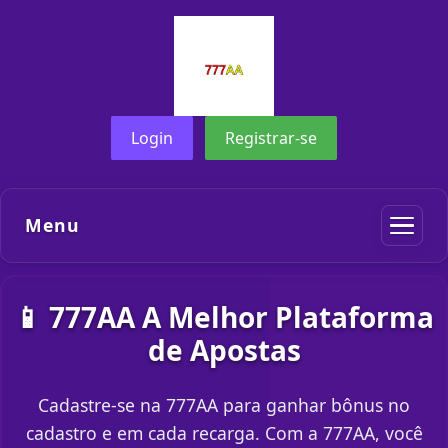
Login
Registrar-se
Menu
📱 777AA A Melhor Plataforma
de Apostas
Cadastre-se na 777AA para ganhar bônus no
cadastro e em cada recarga. Com a 777AA, você