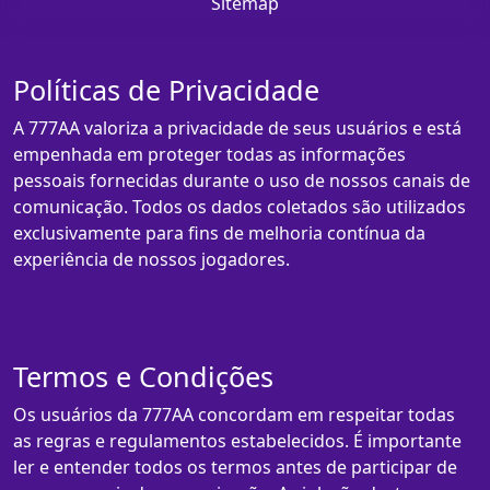
Sitemap
Políticas de Privacidade
A 777AA valoriza a privacidade de seus usuários e está
empenhada em proteger todas as informações
pessoais fornecidas durante o uso de nossos canais de
comunicação. Todos os dados coletados são utilizados
exclusivamente para fins de melhoria contínua da
experiência de nossos jogadores.
Termos e Condições
Os usuários da 777AA concordam em respeitar todas
as regras e regulamentos estabelecidos. É importante
ler e entender todos os termos antes de participar de