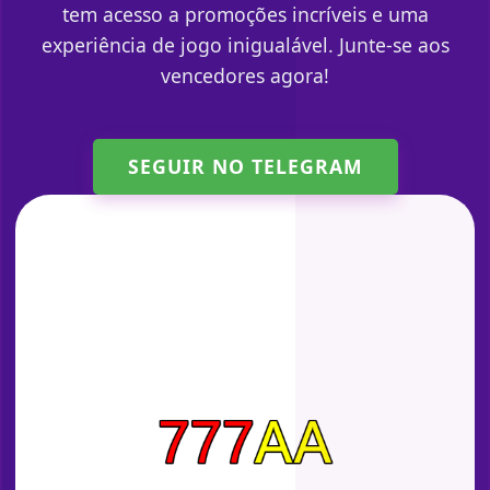
tem acesso a promoções incríveis e uma
experiência de jogo inigualável. Junte-se aos
vencedores agora!
SEGUIR NO TELEGRAM