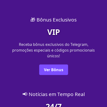
🎁 Bônus Exclusivos
VIP
Receba bônus exclusivos do Telegram,
promoções especiais e códigos promocionais
únicos!
Ver Bônus
📢 Notícias em Tempo Real
24/7