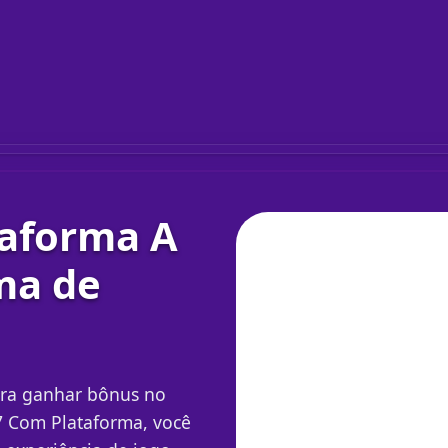
taforma A
ma de
ara ganhar bônus no
7 Com Plataforma, você