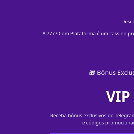
Descu
A 7777 Com Plataforma é um cassino pro
🎁 Bônus Exclu
VIP
Receba bônus exclusivos do Telegra
e códigos promocionai