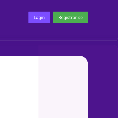
Login
Registrar-se