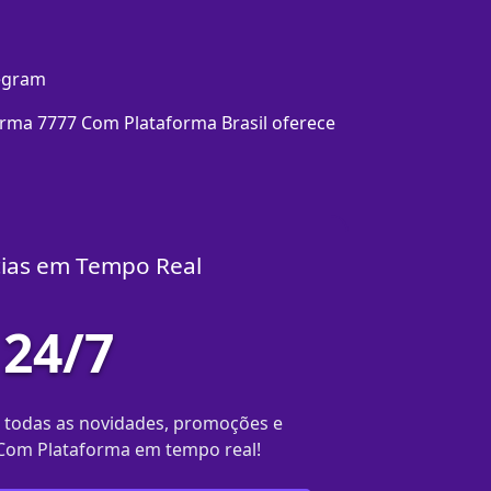
legram
orma 7777 Com Plataforma Brasil oferece
cias em Tempo Real
24/7
e todas as novidades, promoções e
Com Plataforma em tempo real!