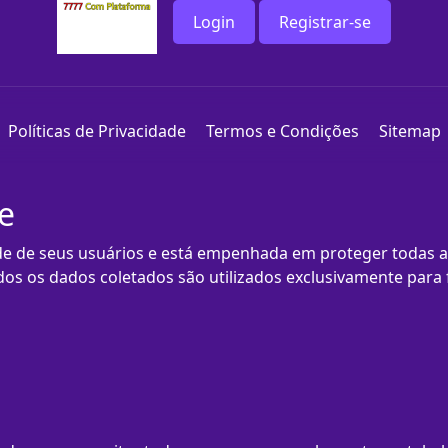
Login
Registrar-se
Políticas de Privacidade
Termos e Condições
Sitemap
de
ade de seus usuários e está empenhada em proteger todas 
os os dados coletados são utilizados exclusivamente para 