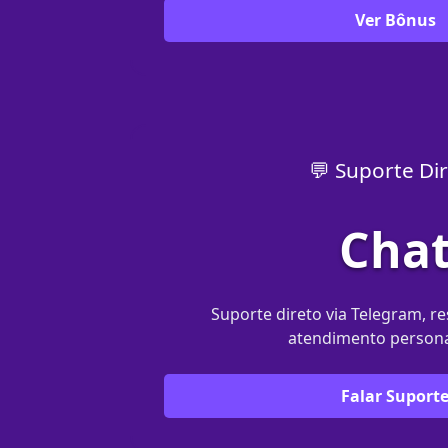
Ver Bônus
💬 Suporte Di
Cha
Suporte direto via Telegram, r
atendimento persona
Falar Suport