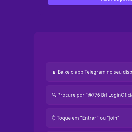
📱 Baixe o app Telegram no seu disp
🔍 Procure por "@776 Brl LoginOfici
👆 Toque em "Entrar" ou "Join"