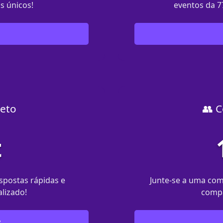
s únicos!
eventos da 7
reto
👥 
t
espostas rápidas e
Junte-se a uma com
lizado!
compa
e