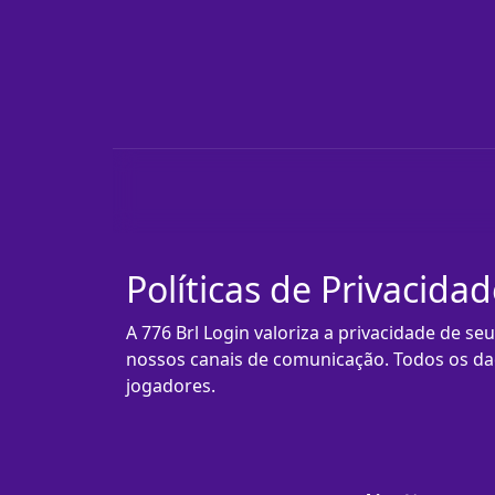
Políticas de Privacida
A 776 Brl Login valoriza a privacidade de 
nossos canais de comunicação. Todos os dad
jogadores.