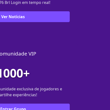
76 Brl Login em tempo real!
Ver Notícias
Comunidade VIP
1000+
unidade exclusiva de jogadores e
rtilhe experiências!
Entrar Grupo