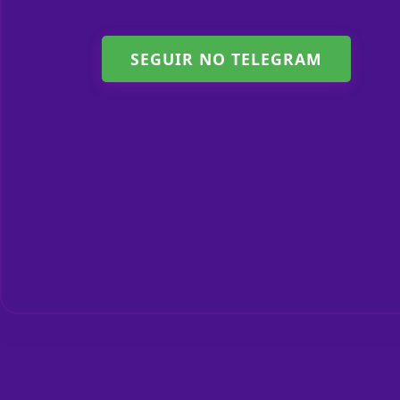
SEGUIR NO TELEGRAM