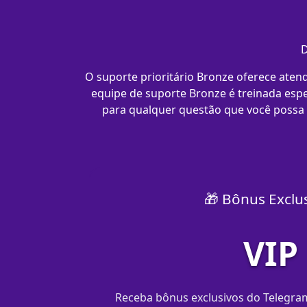
D
O suporte prioritário Bronze oferece ate
equipe de suporte Bronze é treinada esp
para qualquer questão que você possa ter
🎁 Bônus Exclu
VIP
Receba bônus exclusivos do Telegra