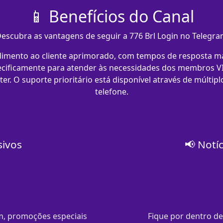
📱 Benefícios do Canal
escubra as vantagens de seguir a 776 Brl Login no Telegr
ndimento ao cliente aprimorado, com tempos de resposta ma
ecificamente para atender às necessidades dos membros VIP
. O suporte prioritário está disponível através de múltiplo
telefone.
sivos
📢 Notí
m, promoções especiais
Fique por dentro d