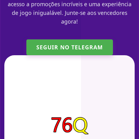
acesso a promoções incríveis e uma experiência
de jogo inigualável. Junte-se aos vencedores
agora!
SEGUIR NO TELEGRAM