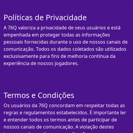
Políticas de Privacidade
A 76Q valoriza a privacidade de seus usuários e está
empenhada em proteger todas as informações
pessoais fornecidas durante o uso de nossos canais de
comunicação. Todos os dados coletados são utilizados
exclusivamente para fins de melhoria contínua da
experiência de nossos jogadores.
Termos e Condições
Os usuários da 76Q concordam em respeitar todas as
regras e regulamentos estabelecidos. É importante ler
e entender todos os termos antes de participar de
nossos canais de comunicação. A violação destes