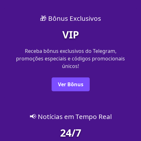
🎁 Bônus Exclusivos
VIP
Receba bônus exclusivos do Telegram,
promoções especiais e códigos promocionais
únicos!
Ver Bônus
📢 Notícias em Tempo Real
24/7