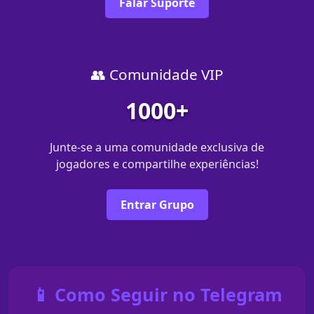
Falar Suporte
👥 Comunidade VIP
1000+
Junte-se a uma comunidade exclusiva de
jogadores e compartilhe experiências!
Entrar Grupo
📱 Como Seguir no Telegram