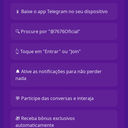
📱 Baixe o app Telegram no seu dispositivo
🔍 Procure por "@7676Oficial"
👆 Toque em "Entrar" ou "Join"
🔔 Ative as notificações para não perder
nada
💬 Participe das conversas e interaja
🎁 Receba bônus exclusivos
automaticamente