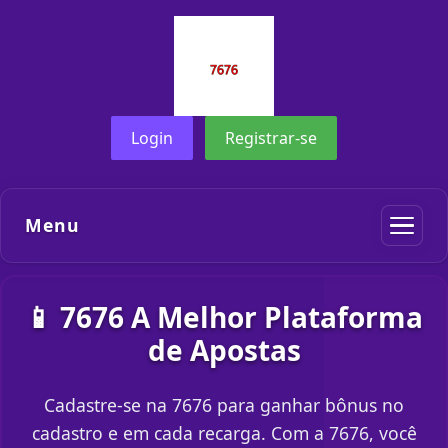
Login
Registrar-se
Menu
📱 7676 A Melhor Plataforma
de Apostas
Cadastre-se na 7676 para ganhar bônus no
cadastro e em cada recarga. Com a 7676, você