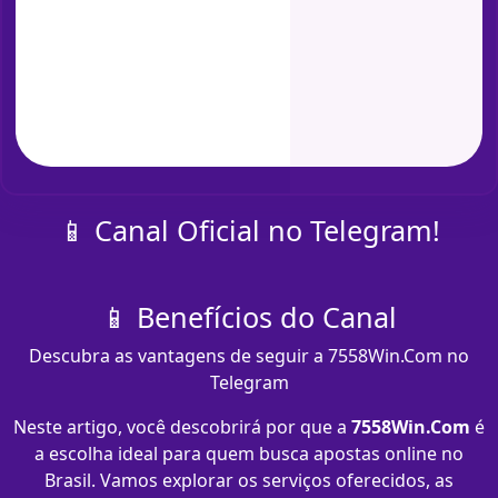
📱 Canal Oficial no Telegram!
📱 Benefícios do Canal
Descubra as vantagens de seguir a 7558Win.Com no
Telegram
Neste artigo, você descobrirá por que a
7558Win.Com
é
a escolha ideal para quem busca apostas online no
Brasil. Vamos explorar os serviços oferecidos, as