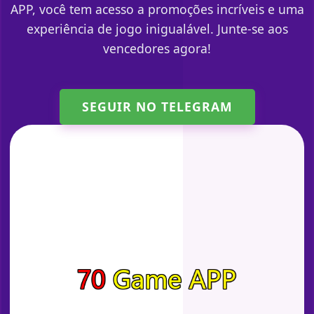
APP, você tem acesso a promoções incríveis e uma
experiência de jogo inigualável. Junte-se aos
vencedores agora!
SEGUIR NO TELEGRAM