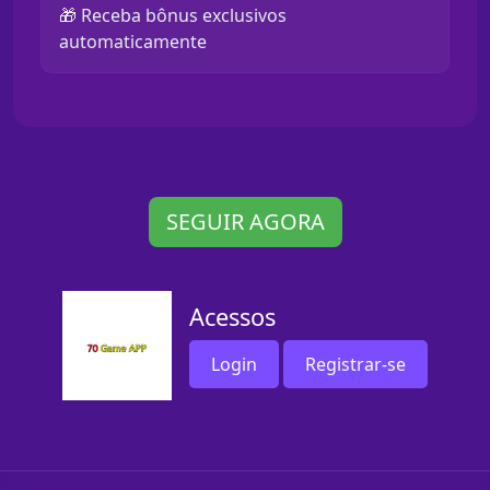
🎁 Receba bônus exclusivos
automaticamente
SEGUIR AGORA
Acessos
Login
Registrar-se