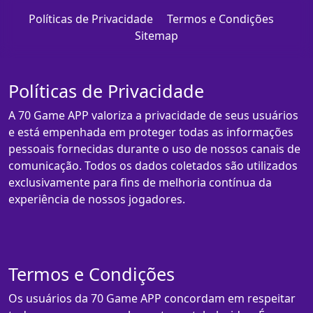
Políticas de Privacidade
Termos e Condições
Sitemap
Políticas de Privacidade
A 70 Game APP valoriza a privacidade de seus usuários
e está empenhada em proteger todas as informações
pessoais fornecidas durante o uso de nossos canais de
comunicação. Todos os dados coletados são utilizados
exclusivamente para fins de melhoria contínua da
experiência de nossos jogadores.
Termos e Condições
Os usuários da 70 Game APP concordam em respeitar