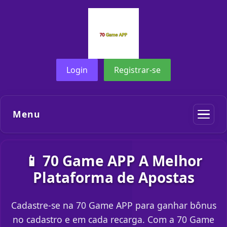
Login
Registrar-se
Menu
📱 70 Game APP A Melhor
Plataforma de Apostas
Cadastre-se na 70 Game APP para ganhar bônus
no cadastro e em cada recarga. Com a 70 Game