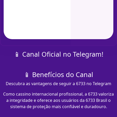
📱 Canal Oficial no Telegram!
📱 Benefícios do Canal
Descubra as vantagens de seguir a 6733 no Telegram
Como cassino internacional profissional, a 6733 valoriza
a integridade e oferece aos usuários da 6733 Brasil o
sistema de proteção mais confiável e duradouro.