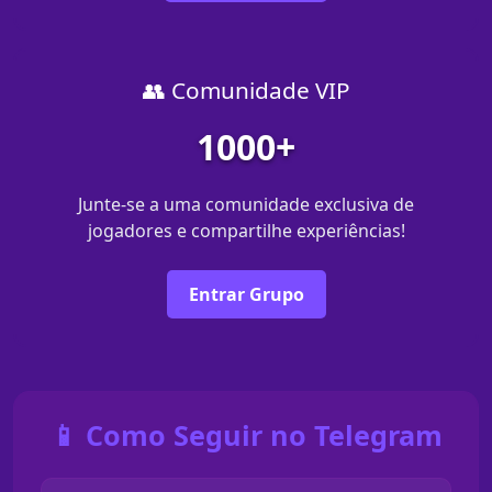
👥 Comunidade VIP
1000+
Junte-se a uma comunidade exclusiva de
jogadores e compartilhe experiências!
Entrar Grupo
📱 Como Seguir no Telegram