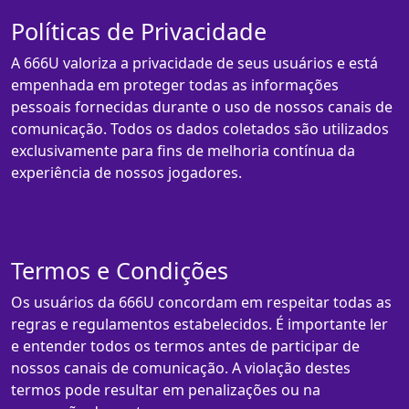
Políticas de Privacidade
A 666U valoriza a privacidade de seus usuários e está
empenhada em proteger todas as informações
pessoais fornecidas durante o uso de nossos canais de
comunicação. Todos os dados coletados são utilizados
exclusivamente para fins de melhoria contínua da
experiência de nossos jogadores.
Termos e Condições
Os usuários da 666U concordam em respeitar todas as
regras e regulamentos estabelecidos. É importante ler
e entender todos os termos antes de participar de
nossos canais de comunicação. A violação destes
termos pode resultar em penalizações ou na