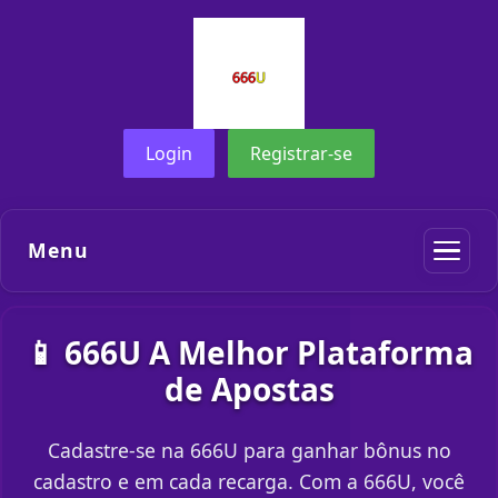
Login
Registrar-se
Menu
📱 666U A Melhor Plataforma
de Apostas
Cadastre-se na 666U para ganhar bônus no
cadastro e em cada recarga. Com a 666U, você