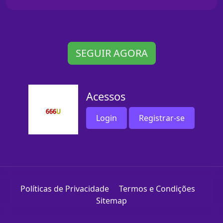
SEGUIR AGORA
Acessos
Login
Registrar-se
Políticas de Privacidade
Termos e Condições
Sitemap