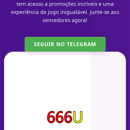
tem acesso a promoções incríveis e uma
experiência de jogo inigualável. Junte-se aos
vencedores agora!
SEGUIR NO TELEGRAM