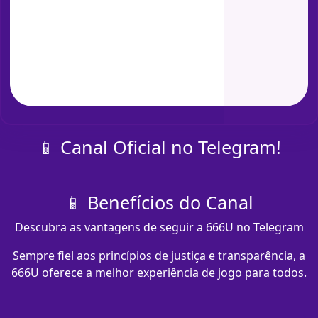
📱 Canal Oficial no Telegram!
📱 Benefícios do Canal
Descubra as vantagens de seguir a 666U no Telegram
Sempre fiel aos princípios de justiça e transparência, a
666U oferece a melhor experiência de jogo para todos.