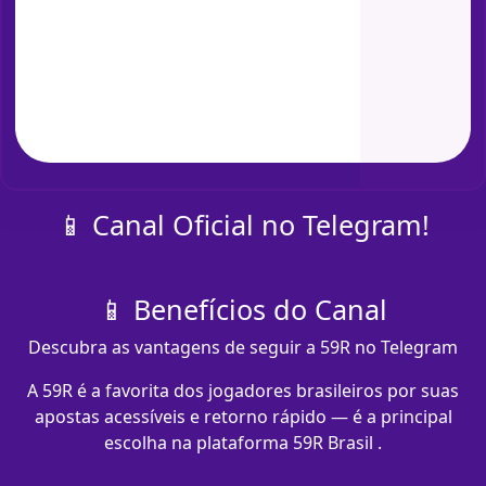
📱 Canal Oficial no Telegram!
📱 Benefícios do Canal
Descubra as vantagens de seguir a 59R no Telegram
A 59R é a favorita dos jogadores brasileiros por suas
apostas acessíveis e retorno rápido — é a principal
escolha na plataforma 59R Brasil .