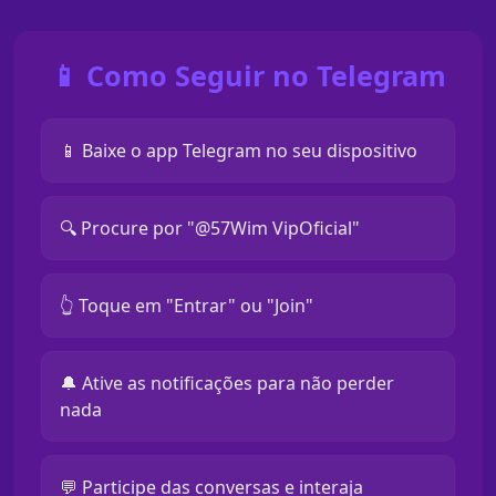
📱 Como Seguir no Telegram
📱 Baixe o app Telegram no seu dispositivo
🔍 Procure por "@57Wim VipOficial"
👆 Toque em "Entrar" ou "Join"
🔔 Ative as notificações para não perder
nada
💬 Participe das conversas e interaja