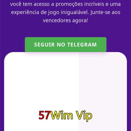
você tem acesso a promoções incríveis e uma
experiência de jogo inigualável. Junte-se aos
vencedores agora!
SEGUIR NO TELEGRAM