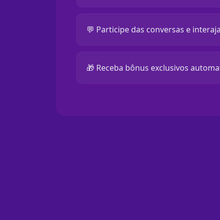
💬 Participe das conversas e interaj
🎁 Receba bônus exclusivos autom