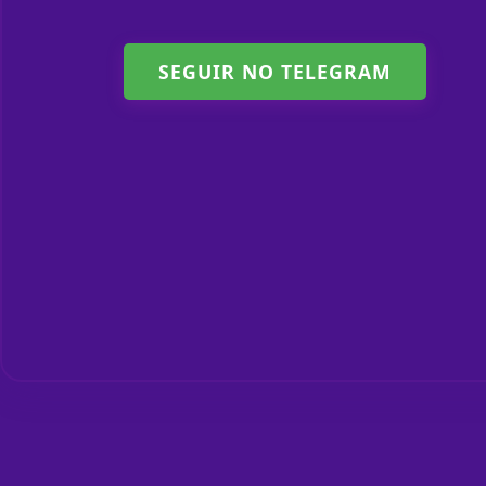
SEGUIR NO TELEGRAM