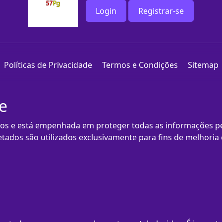
Login
Registrar-se
Políticas de Privacidade
Termos e Condições
Sitemap
de
rios e está empenhada em proteger todas as informações p
tados são utilizados exclusivamente para fins de melhoria