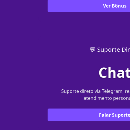
Ver Bônus
💬 Suporte Di
Cha
Suporte direto via Telegram, r
atendimento persona
Falar Suport