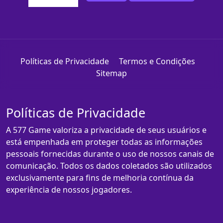
Políticas de Privacidade
Termos e Condições
Sitemap
Políticas de Privacidade
A 577 Game valoriza a privacidade de seus usuários e
está empenhada em proteger todas as informações
pessoais fornecidas durante o uso de nossos canais de
comunicação. Todos os dados coletados são utilizados
exclusivamente para fins de melhoria contínua da
experiência de nossos jogadores.