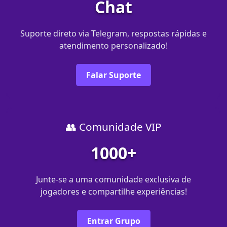
Chat
Suporte direto via Telegram, respostas rápidas e
atendimento personalizado!
Falar Suporte
👥 Comunidade VIP
1000+
Junte-se a uma comunidade exclusiva de
jogadores e compartilhe experiências!
Entrar Grupo