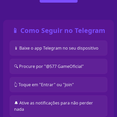
📱 Como Seguir no Telegram
📱 Baixe o app Telegram no seu dispositivo
🔍 Procure por "@577 GameOficial"
👆 Toque em "Entrar" ou "Join"
🔔 Ative as notificações para não perder
nada