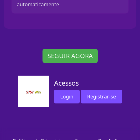
automaticamente
SEGUIR AGORA
Acessos
Login
Registrar-se