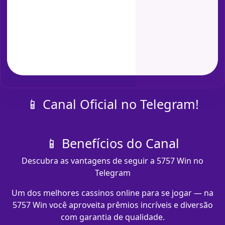
📱 Canal Oficial no Telegram!
📱 Benefícios do Canal
Descubra as vantagens de seguir a 5757 Win no
Telegram
Um dos melhores cassinos online para se jogar — na
5757 Win você aproveita prêmios incríveis e diversão
com garantia de qualidade.