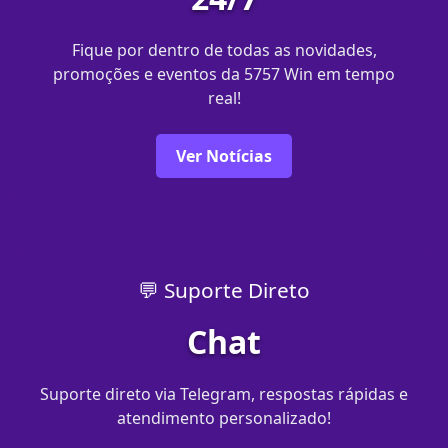
Fique por dentro de todas as novidades,
promoções e eventos da 5757 Win em tempo
real!
Ver Notícias
💬 Suporte Direto
Chat
Suporte direto via Telegram, respostas rápidas e
atendimento personalizado!