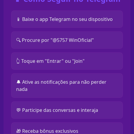
📱 Baixe o app Telegram no seu dispositivo
🔍 Procure por "@5757 WinOficial"
👆 Toque em "Entrar" ou "Join"
🔔 Ative as notificações para não perder
nada
💬 Participe das conversas e interaja
🎁 Receba bônus exclusivos