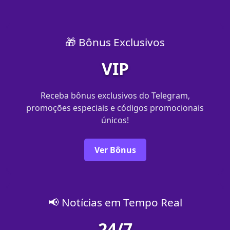
🎁 Bônus Exclusivos
VIP
Receba bônus exclusivos do Telegram,
promoções especiais e códigos promocionais
únicos!
Ver Bônus
📢 Notícias em Tempo Real
24/7