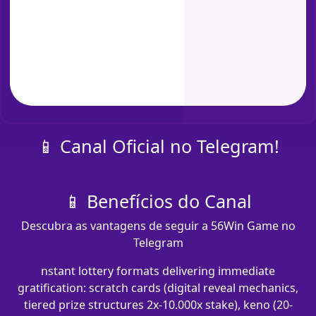
📱 Canal Oficial no Telegram!
📱 Benefícios do Canal
Descubra as vantagens de seguir a 56Win Game no
Telegram
nstant lottery formats delivering immediate
gratification: scratch cards (digital reveal mechanics,
tiered prize structures 2x-10.000x stake), keno (20-