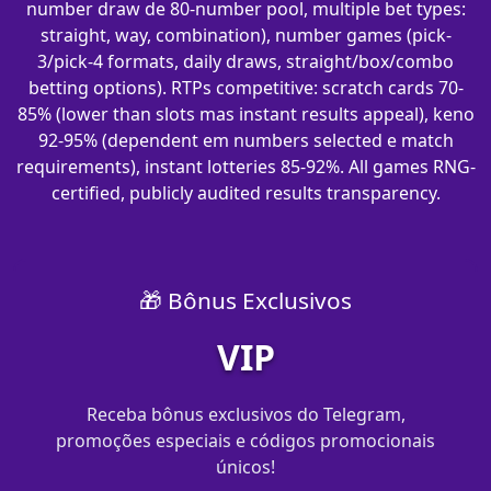
number draw de 80-number pool, multiple bet types:
straight, way, combination), number games (pick-
3/pick-4 formats, daily draws, straight/box/combo
betting options). RTPs competitive: scratch cards 70-
85% (lower than slots mas instant results appeal), keno
92-95% (dependent em numbers selected e match
requirements), instant lotteries 85-92%. All games RNG-
certified, publicly audited results transparency.
🎁 Bônus Exclusivos
VIP
Receba bônus exclusivos do Telegram,
promoções especiais e códigos promocionais
únicos!