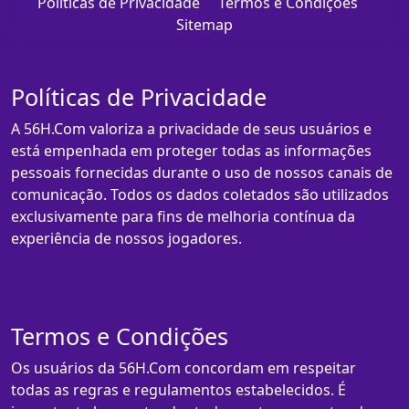
Políticas de Privacidade
Termos e Condições
Sitemap
Políticas de Privacidade
A 56H.Com valoriza a privacidade de seus usuários e
está empenhada em proteger todas as informações
pessoais fornecidas durante o uso de nossos canais de
comunicação. Todos os dados coletados são utilizados
exclusivamente para fins de melhoria contínua da
experiência de nossos jogadores.
Termos e Condições
Os usuários da 56H.Com concordam em respeitar
todas as regras e regulamentos estabelecidos. É