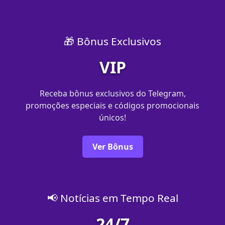
🎁 Bônus Exclusivos
VIP
Receba bônus exclusivos do Telegram,
promoções especiais e códigos promocionais
únicos!
Ver Bônus
📢 Notícias em Tempo Real
24/7