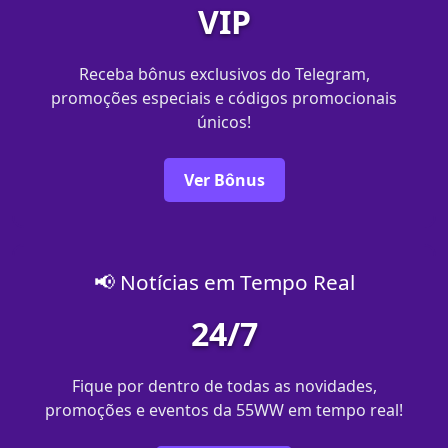
VIP
Receba bônus exclusivos do Telegram,
promoções especiais e códigos promocionais
únicos!
Ver Bônus
📢 Notícias em Tempo Real
24/7
Fique por dentro de todas as novidades,
promoções e eventos da 55WW em tempo real!