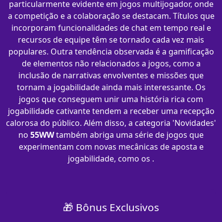
particularmente evidente em jogos multijogador, onde
a competição e a colaboração se destacam. Títulos que
incorporam funcionalidades de chat em tempo real e
recursos de equipe têm se tornado cada vez mais
populares. Outra tendência observada é a gamificação
de elementos não relacionados a jogos, como a
inclusão de narrativas envolventes e missões que
tornam a jogabilidade ainda mais interessante. Os
jogos que conseguem unir uma história rica com
jogabilidade cativante tendem a receber uma recepção
calorosa do público. Além disso, a categoria 'Novidades'
no
55WW
também abriga uma série de jogos que
experimentam com novas mecânicas de aposta e
jogabilidade, como os .
🎁 Bônus Exclusivos