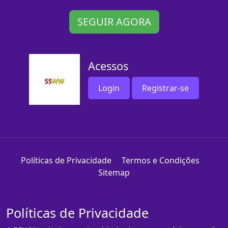
SEGUIR AGORA
Acessos
Login
Registrar-se
Políticas de Privacidade
Termos e Condições
Sitemap
Políticas de Privacidade