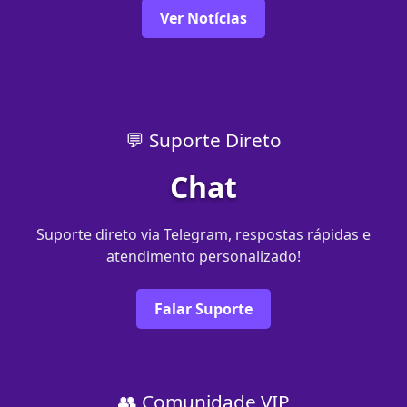
Ver Notícias
💬 Suporte Direto
Chat
Suporte direto via Telegram, respostas rápidas e
atendimento personalizado!
Falar Suporte
👥 Comunidade VIP