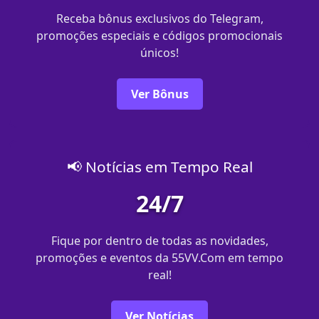
Receba bônus exclusivos do Telegram,
promoções especiais e códigos promocionais
únicos!
Ver Bônus
📢 Notícias em Tempo Real
24/7
Fique por dentro de todas as novidades,
promoções e eventos da 55VV.Com em tempo
real!
Ver Notícias