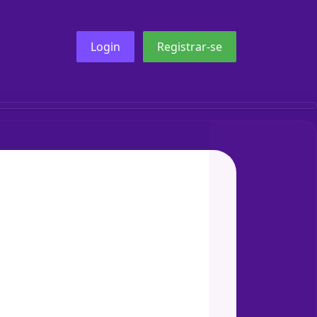
Login
Registrar-se