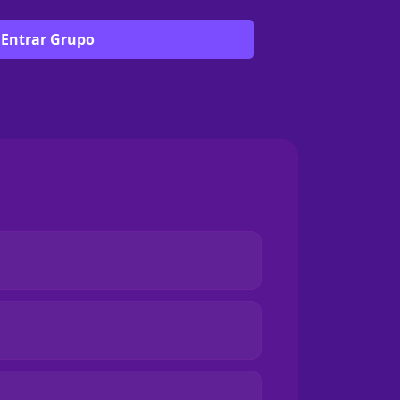
Entrar Grupo