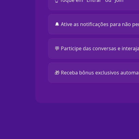
👆 Toque em "Entrar" ou "Join"
🔔 Ative as notificações para não p
💬 Participe das conversas e interaj
🎁 Receba bônus exclusivos autom