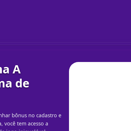
ma A
ma de
nhar bônus no cadastro e
, você tem acesso a