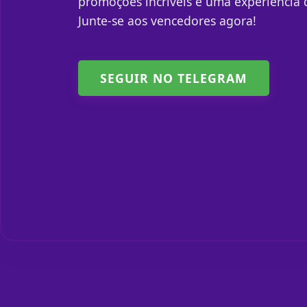
promoções incríveis e uma experiência d
Junte-se aos vencedores agora!
SEGUIR NO TELEGRAM