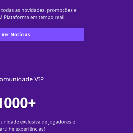
e todas as novidades, promoções e
M Plataforma em tempo real!
Ver Notícias
Comunidade VIP
1000+
unidade exclusiva de jogadores e
rtilhe experiências!