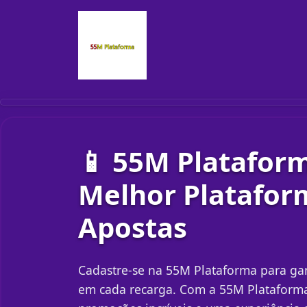
📱 55M Platafor
Melhor Platafor
Apostas
Cadastre-se na 55M Plataforma para ga
em cada recarga. Com a 55M Plataforma