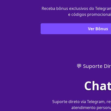
Receba bônus exclusivos do Telegra
e códigos promocionai
Ver Bônus
💬 Suporte Di
Cha
Suporte direto via Telegram, r
atendimento persona