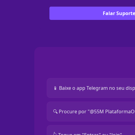
Falar Suport
📱 Baixe o app Telegram no seu disp
🔍 Procure por "@55M PlataformaOf