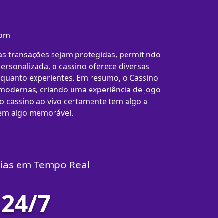
ram
as transações sejam protegidas, permitindo
rsonalizada, o cassino oferece diversas
s quanto experientes. Em resumo, o Cassino
modernas, criando uma experiência de jogo
o cassino ao vivo certamente tem algo a
 em algo memorável.
cias em Tempo Real
24/7