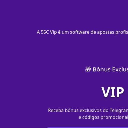
A 55C Vip é um software de apostas profi
🎁 Bônus Exclu
VIP
Receba bônus exclusivos do Telegra
e códigos promocionai