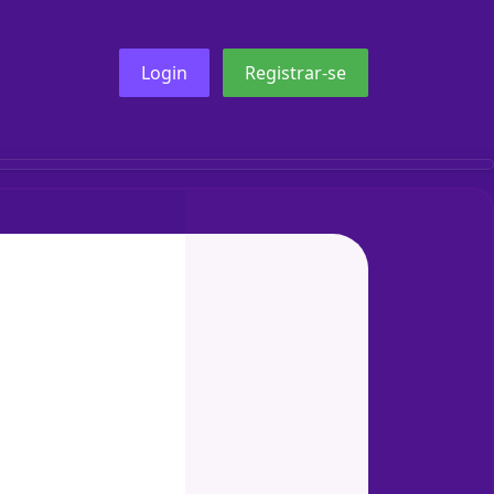
Login
Registrar-se