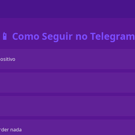
📱 Como Seguir no Telegram
ositivo
erder nada