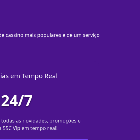
de cassino mais populares e de um serviço
cias em Tempo Real
24/7
e todas as novidades, promoções e
a 55C Vip em tempo real!