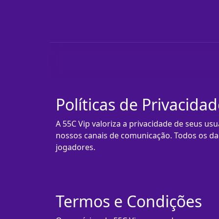
Políticas de Privacida
A 55C Vip valoriza a privacidade de seus u
nossos canais de comunicação. Todos os dad
jogadores.
Termos e Condições