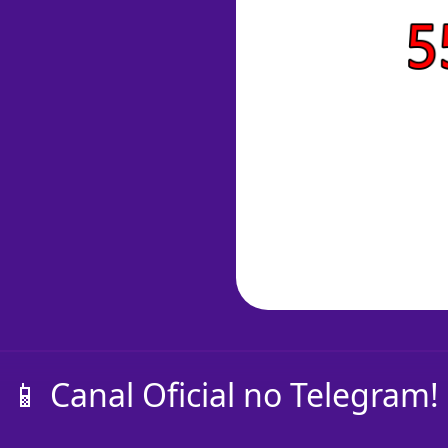
📱 Canal Oficial no Telegram!