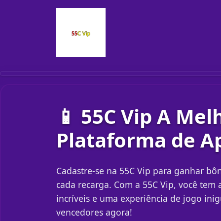
📱 55C Vip A Mel
Plataforma de A
Cadastre-se na 55C Vip para ganhar bô
cada recarga. Com a 55C Vip, você tem
incríveis e uma experiência de jogo inig
vencedores agora!