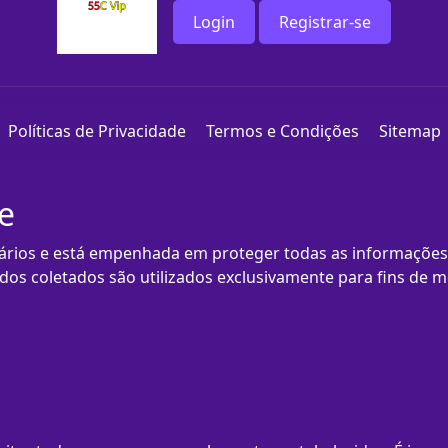
Login
Registrar-se
Políticas de Privacidade
Termos e Condições
Sitemap
de
suários e está empenhada em proteger todas as informações
os coletados são utilizados exclusivamente para fins de m