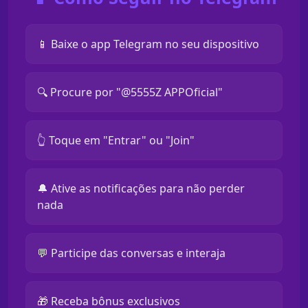
📱 Baixe o app Telegram no seu dispositivo
🔍 Procure por "@5555Z APPOficial"
👆 Toque em "Entrar" ou "Join"
🔔 Ative as notificações para não perder
nada
💬 Participe das conversas e interaja
🎁 Receba bônus exclusivos