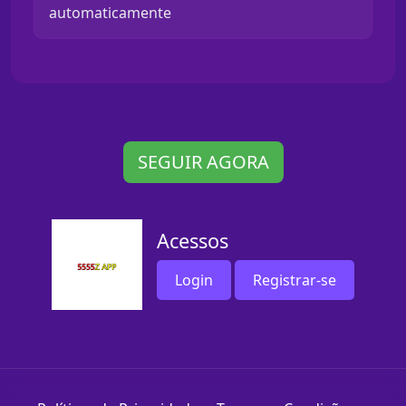
automaticamente
SEGUIR AGORA
Acessos
Login
Registrar-se