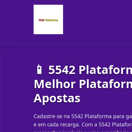
📱 5542 Platafor
Melhor Platafor
Apostas
Cadastre-se na 5542 Plataforma para g
e em cada recarga. Com a 5542 Platafor