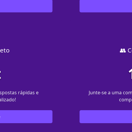
reto
👥 
t
espostas rápidas e
Junte-se a uma com
lizado!
compa
e