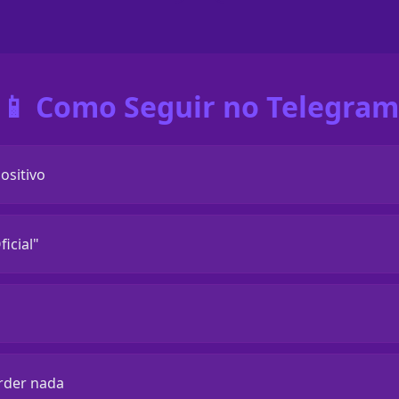
📱 Como Seguir no Telegram
ositivo
icial"
erder nada