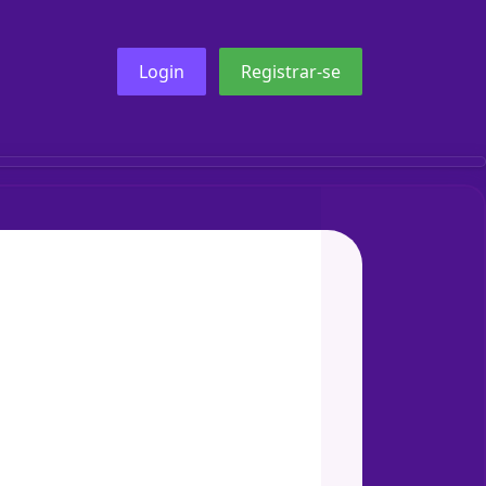
Login
Registrar-se