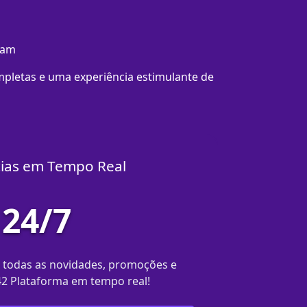
ram
pletas e uma experiência estimulante de
cias em Tempo Real
24/7
e todas as novidades, promoções e
42 Plataforma em tempo real!