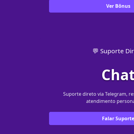
Ver Bônus
💬 Suporte Di
Cha
Suporte direto via Telegram, r
atendimento persona
Falar Suport