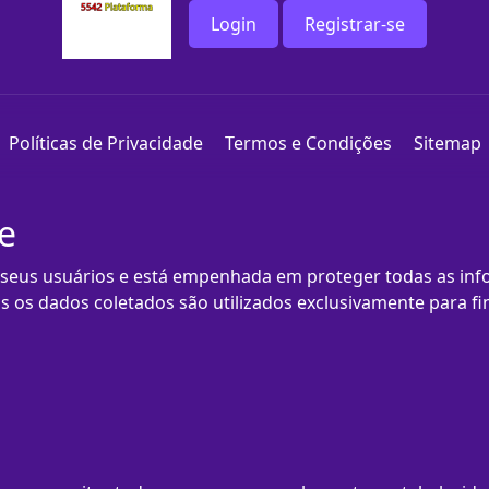
Login
Registrar-se
Políticas de Privacidade
Termos e Condições
Sitemap
de
e seus usuários e está empenhada em proteger todas as in
 os dados coletados são utilizados exclusivamente para fi